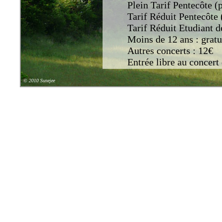
Plein Tarif Pentecôte (
Tarif Réduit Pentecôte 
Tarif Réduit Etudiant d
Moins de 12 ans : gratu
Autres concerts : 12€
Entrée libre au concert
Adhérer
© 2010
Sunejee
Adhésion individuelle
hauteur de 66%)
Adhésion par couple 
hauteur de 66%)
Accès
Voir la carte Google M
Adresse
:
Église Saint-Pierre
Rue du Calvaire